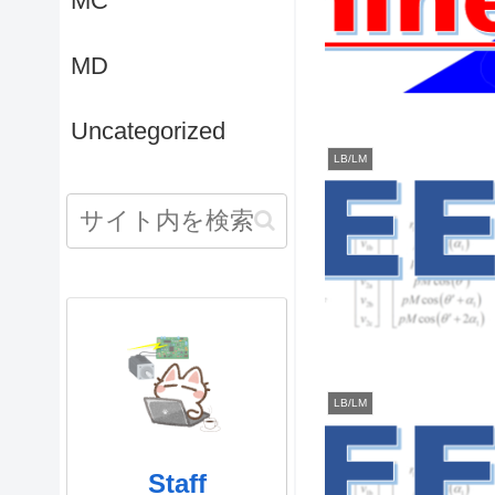
MC
MD
Uncategorized
LB/LM
LB/LM
Staff