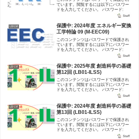
ています。閲覧するには以下にパスワー
ドを入力してください。 パスワード:
Staff
保護中: 2024年度 エネルギー変換
LB/LM
工学特論 09 (M-EEC09)
このコンテンツはパスワードで保護され
ています。閲覧するには以下にパスワー
ドを入力してください。 パスワード:
Staff
保護中: 2025年度 創造科学の基礎
LB/LM
第12回 (LB01-ILSS)
このコンテンツはパスワードで保護され
ています。閲覧するには以下にパスワー
ドを入力してください。 パスワード:
Staff
保護中: 2024年度 創造科学の基礎
LB/LM
第13回 (LB01-ILSS)
このコンテンツはパスワードで保護され
ています。閲覧するには以下にパスワー
ドを入力してください。 パスワード:
Staff