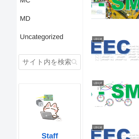
MC
MD
Uncategorized
LB/LM
LB/LM
LB/LM
Staff