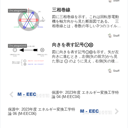
Staff
三相巻線
Uncategorized
図に三相巻線を示す。これは回転形電動
機を軸方向から見た断面図である。 三
相巻線とは，巻数の等しい3つのコイルで
あるa相巻線(a-a')，b相巻線(b-b')，c相巻
線(c-c')を，空間的に互いに120°の電気角
Staff
を隔てて配置したものである。...
向きを表す記号⨀⨂
Uncategorized
図に向きを表す記号⨀⨂を示す。矢が左
向きに進むとき，左側(矢の前方)から見
た形は ⨀ のように見え，右側(矢の後方)
から見た形は ⨂ のように見える。これ
を踏まえて，⨀ は奥から手前に来る向き
Staff
を，⨂ は手前から奥に去る向きとする。
保護中: 2023年度 エネルギー変換工学特
論 04 (M-EEC04)
保護中: 2023年度 エネルギー変換工学特
論 06 (M-EEC06)