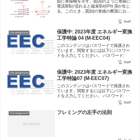
図に巻線軸を示す。図(a)のように巻線に
電流$I$が流れると磁束$\it{\Phi }$が生じ
る。このとき，図(b)の巻線の断面におけ
る電流の向きは ⨀ ⨂ の向きになり，上
向きに起磁力が生じ，結果，磁束$\it{\Phi
Staff
}$が生じる。巻...
保護中: 2023年度 エネルギー変換
Uncategorized
工学特論 04 (M-EEC04)
このコンテンツはパスワードで保護され
ています。閲覧するには以下にパスワー
ドを入力してください。 パスワード:
Staff
保護中: 2023年度 エネルギー変換
Uncategorized
工学特論07 (M-EEC07)
このコンテンツはパスワードで保護され
ています。閲覧するには以下にパスワー
ドを入力してください。 パスワード:
Staff
フレミングの左手の法則
Uncategorized